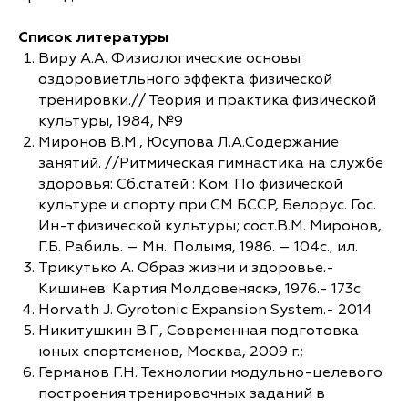
Список литературы
Виру А.А. Физиологические основы
оздоровиетльного эффекта физической
тренировки.// Теория и практика физической
культуры, 1984, №9
Миронов В.М., Юсупова Л.А.Содержание
занятий. //Ритмическая гимнастика на службе
здоровья: Сб.статей : Ком. По физической
культуре и спорту при СМ БССР, Белорус. Гос.
Ин-т физической культуры; сост.В.М. Миронов,
Г.Б. Рабиль. – Мн.: Полымя, 1986. – 104с., ил.
Трикутько А. Образ жизни и здоровье.-
Кишинев: Картия Молдовеняскэ, 1976.- 173с.
Horvath J. Gyrotonic Expansion System.- 2014
Никитушкин В.Г., Современная подготовка
юных спортсменов, Москва, 2009 г.;
Германов Г.Н. Технологии модульно-целевого
построения тренировочных заданий в