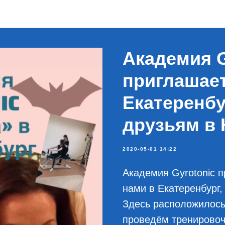
Новости
Академия G
приглашает
Екатеренбу
друзьям в 
2020-05-01 14:22
Академия Gyrotonic п
нами в Екатеренбург
Здесь расположилось
проведём тренировоч