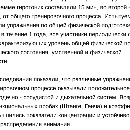
рамме гиротоник составляли 15 мин, во второй –
н, от общего тренировочного процесса. Испыту
ли упражнения по общей физической подготовк
в течение 1 года, все участники периодически
 характеризующих уровень общей физической п
еского состояния, умственной и физической
ти.
следования показали, что различные упражне
нировочном процессе оказывали положительное
рдечно - сосудистой и дыхательной систем. Во
нкциональных пробах (Штанге, Генча) и коэфф
учшились показатели концентрации и устойчивос
 распределения внимания.