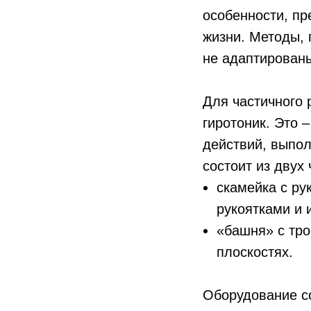
особенности, п
жизни. Методы, 
не адаптирован
Для частичного
гиротоник. Это 
действий, выпо
состоит из двух 
скамейка с ру
рукоятками и 
«башня» с тро
плоскостях.
Оборудование с