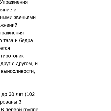
 Упражнения
ояние и
зными звеньями
ажнений
упражнения
 таза и бедра.
ается
 гиротоник
друг с другом, и
, выносливости,
до 30 лет (102
ированы 3
 В первой группе