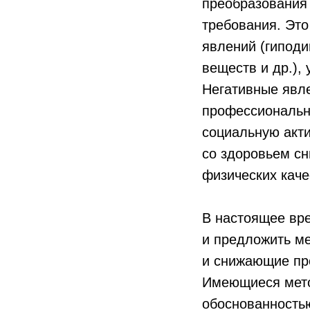
преобразования
требования. Это
явлений (гиподи
веществ и др.),
Негативные явле
профессионально
социальную акти
со здоровьем сн
физических каче
В настоящее вр
и предложить м
и снижающие пр
Имеющиеся мето
обоснованность