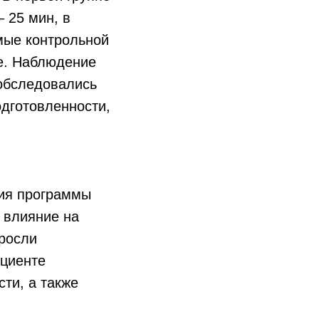
 25 мин, в
емые контрольной
е. Наблюдение
 обследовались
одготовленности,
ния программы
 влияние на
зросли
ициенте
ти, а также