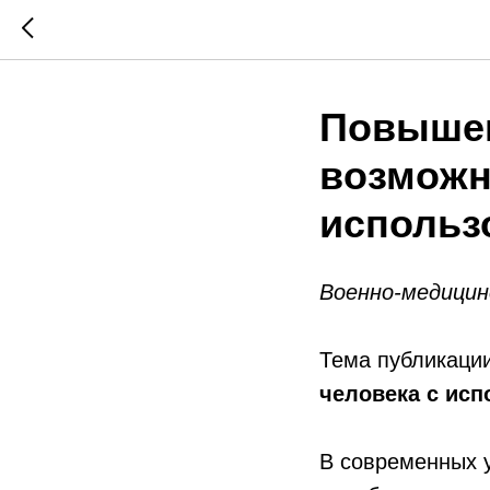
Повышен
возможн
использ
Военно-медицин
Тема публикации
человека с ис
В современных 