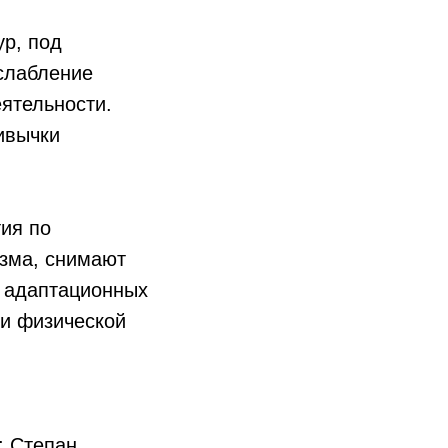
ур, под
слабление
ятельности.
ивычки
ия по
изма, снимают
х адаптационных
 и физической
; Степан