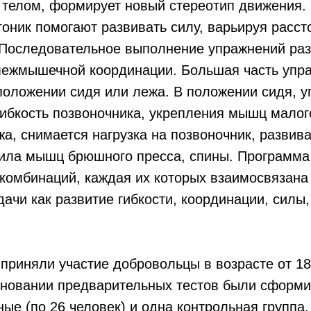
 телом, формирует новый стереотип движения.
оник помогают развивать силу, варьируя расст
 Последовательное выполнение упражнений ра
 межмышечной координации. Большая часть упр
положении сидя или лежа. В положении сидя, 
ибкость позвоночника, укрепления мышц малого
а, снимается нагрузка на позвоночник, развив
сила мышц брюшного пресса, спины. Программа
 комбинаций, каждая их которых взаимосвязана 
дачи как развитие гибкости, координации, силы
приняли участие добровольцы в возрасте от 18 
основании предварительных тестов были сформ
ые (по 26 человек) и одна контрольная группа.