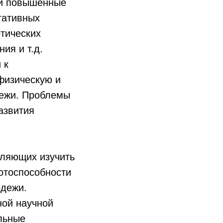
жи повышенные
гативных
отических
ия и т.д.
 к
физическую и
дежи. Проблемы
азвития
оляющих изучить
отоспособности
одежи.
ной научной
льные