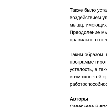
Также было уста
воздействием у
мышц, имеющих 
Преодоление мы
правильного пол
Таким образом, 
программе гиро
усталость, а т
возможностей ор
работоспособнос
Авторы
Савельева Викт