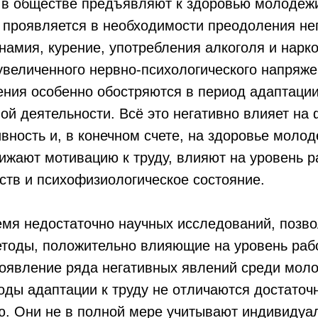
 в обществе предъявляют к здоровью молоде
 проявляется в необходимости преодоления не
намия, курение, употребления алкоголя и нарк
 увеличенного нервно-психологического напряжен
ния особенно обостряются в период адаптации
й деятельности. Всё это негативно влияет на 
вность и, в конечном счете, на здоровье моло
ижают мотивацию к труду, влияют на уровень р
ств и психофизиологическое состояние.
емя недостаточно научных исследований, позв
етоды, положительно влияющие на уровень раб
оявление ряда негативных явлений среди мол
ды адаптации к труду не отличаются достаточ
ю. Они не в полной мере учитывают индивидуа