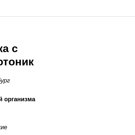
а с
отоник
бург
й организма
кие