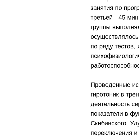
занятия по прог
третьей - 45 ми
группы выполня
осуществлялось 
по ряду тестов,
психофизиологич
работоспособнос
Проведенные ис
гиротоник в тре
деятельность се
показатели в фу
Скибинского. Ул
переключения и